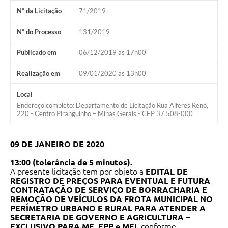
Nº da Licitação
71/2019
Nº do Processo
131/2019
Publicado em
06/12/2019 às 17h00
Realização em
09/01/2020 às 13h00
Local
Endereço completo: Departamento de Licitação Rua Alferes Renó,
220 - Centro Piranguinho – Minas Gerais - CEP 37.508-000
09 DE JANEIRO DE 2020
13:00 (tolerância de 5 minutos).
A presente licitação tem por objeto a
EDITAL DE
REGISTRO DE PREÇOS PARA EVENTUAL E FUTURA
CONTRATAÇÃO DE SERVIÇO DE BORRACHARIA E
REMOÇÃO DE VEÍCULOS DA FROTA MUNICIPAL NO
PERÍMETRO URBANO E RURAL PARA ATENDER A
SECRETARIA DE GOVERNO E AGRICULTURA –
EXCLUSIVO PARA ME, EPP e MEI,
conforme