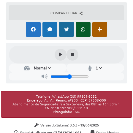
COMPARTILHAR
Telefone: WhastApp (35) 99809-3052
Endereço: Av: Alf Renno, nº200 | CEP: 37508-000
Atendimento de Segunda-feira a Sexta-feira, das 08h às 16h 30min.
CNPJ: 18.192.906/0001-10
Piranguinho - MG
Versão do Sistema:
3.5.3 - 19/06/2026
Portal atualizado em:
07/08/2026 16:25
Dados Abertos