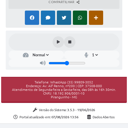
COMPARTILHAR
Telefone: WhastApp (35) 99809-3052
Endereço: Av: Alf Renno, nº200 | CEP: 37508-000
Atendimento de Segunda-feira a Sexta-feira, das 08h às 16h 30min.
CNPJ: 18.192.906/0001-10
Piranguinho - MG
Versão do Sistema:
3.5.3 - 19/06/2026
Portal atualizado em:
07/08/2026 13:56
Dados Abertos