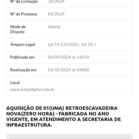
Nº da Licitação
30/2024
Nº do Processo
84/2024
Modo de
Aberto
Disputa
Amparo Legal
Lei 14.133/2021, Art 28, I
Publicado em
06/09/2024 às 16h30
Realização em
02/10/2024 às 09h00
Local
www.licitardigital.com.br
AQUISIÇÃO DE 01(UMA) RETROESCAVADEIRA
NOVA(ZERO HORA) - FABRICADA NO ANO
VIGENTE, EM ATENDIMENTO A SECRETARIA DE
INFRAESTRUTURA.