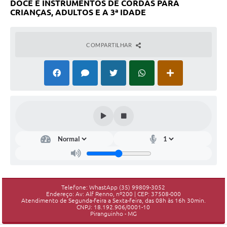
DOCE E INSTRUMENTOS DE CORDAS PARA
CRIANÇAS, ADULTOS E A 3ª IDADE
COMPARTILHAR
Telefone: WhastApp (35) 99809-3052
Endereço: Av: Alf Renno, nº200 | CEP: 37508-000
Atendimento de Segunda-feira a Sexta-feira, das 08h às 16h 30min.
CNPJ: 18.192.906/0001-10
Piranguinho - MG