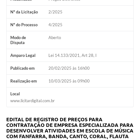
Nº da Licitação
2/2025
Nº do Processo
4/2025
Modo de
Aberto
Disputa
Amparo Legal
Lei 14.133/2021, Art 28, I
Publicado em
20/02/2025 às 16h00
Realização em
10/03/2025 às 09h00
Local
www.licitardigital.com.br
EDITAL DE REGISTRO DE PREÇOS PARA
CONTRATAÇÃO DE EMPRESA ESPECIALIZADA PARA
DESENVOLVER ATIVIDADES EM ESCOLA DE MÚSICA
COM FANFARRA, BANDA, CANTO, CORAL, FLAUTA