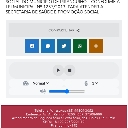
SOCIAL DO MUNICÍPIO DE PIRANGUIHO – CONFORME A
LEI MUNICIPAL Nº 1257/2013. PARA ATENDER A
SECRETARIA DE SAÚDE E PROMOÇÃO SOCIAL
COMPARTILHAR
Telefone: WhastApp (35) 99809-3052
Endereço: Av: Alf Renno, nº200 | CEP: 37508-000
Atendimento de Segunda-feira a Sexta-feira, das 08h às 16h 30min.
CNPJ: 18.192.906/0001-10
Piranguinho - MG