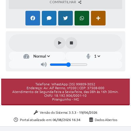
COMPARTILHAR
Telefone: WhastApp (35) 99809-3052
Endereço: Av: Alf Renno, nº200 | CEP: 37508-000
Atendimento de Segunda-feira a Sexta-feira, das 08h às 16h 30min.
CNPJ: 18.192.906/0001-10
Piranguinho - MG
Versão do Sistema:
3.5.3 - 19/06/2026
Portal atualizado em:
06/08/2026 16:34
Dados Abertos