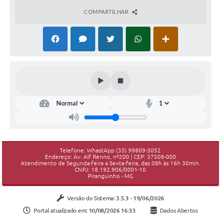
COMPARTILHAR
Telefone: WhastApp (35) 99809-3052
Endereço: Av: Alf Renno, nº200 | CEP: 37508-000
Atendimento de Segunda-feira a Sexta-feira, das 08h às 16h 30min.
CNPJ: 18.192.906/0001-10
Piranguinho - MG
Versão do Sistema:
3.5.3 - 19/06/2026
Portal atualizado em:
10/08/2026 16:33
Dados Abertos