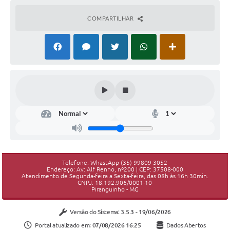
COMPARTILHAR
Telefone: WhastApp (35) 99809-3052
Endereço: Av: Alf Renno, nº200 | CEP: 37508-000
Atendimento de Segunda-feira a Sexta-feira, das 08h às 16h 30min.
CNPJ: 18.192.906/0001-10
Piranguinho - MG
Versão do Sistema:
3.5.3 - 19/06/2026
Portal atualizado em:
07/08/2026 16:25
Dados Abertos