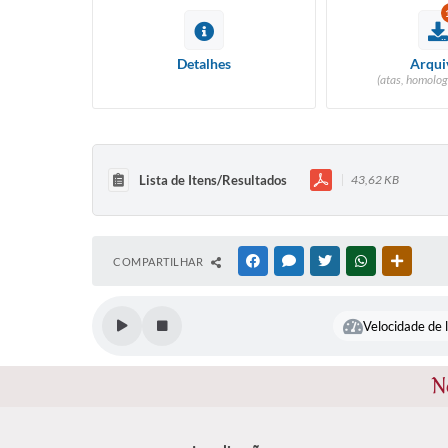
Detalhes
Arqui
(atas, homolog
Lista de Itens/Resultados
43,62 KB
COMPARTILHAR
FACEBOOK
MESSENGER
TWITTER
WHATSAPP
OUTRAS
Velocidade de l
N