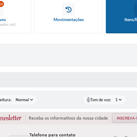
10
vos
Movimentações
Itens/
ações, etc)
 MÍDIAS
eitura:
Tom de voz:
ewsletter
Receba os informativos da nossa cidade
INSCREVA-
Telefone para contato