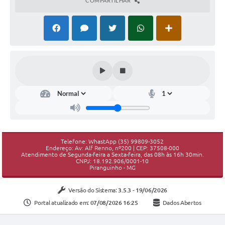
COMPARTILHAR
Telefone: WhastApp (35) 99809-3052
Endereço: Av: Alf Renno, nº200 | CEP: 37508-000
Atendimento de Segunda-feira a Sexta-feira, das 08h às 16h 30min.
CNPJ: 18.192.906/0001-10
Piranguinho - MG
Versão do Sistema:
3.5.3 - 19/06/2026
Portal atualizado em:
07/08/2026 16:25
Dados Abertos