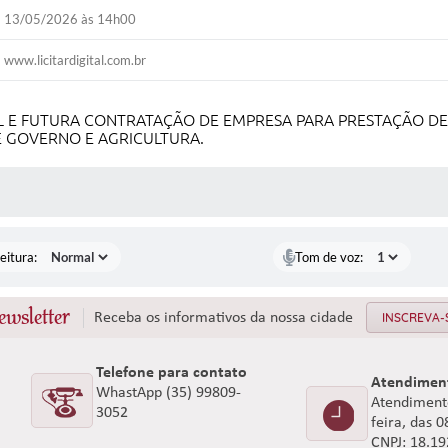
13/05/2026 às 14h00
www.licitardigital.com.br
L E FUTURA CONTRATAÇÃO DE EMPRESA PARA PRESTAÇÃO DE
DE GOVERNO E AGRICULTURA.
 MÍDIAS
eitura:
Tom de voz:
ewsletter
Receba os informativos da nossa cidade
INSCREVA-
Telefone para contato
Atendimen
WhastApp (35) 99809-
Atendimento
3052
feira, das 
CNPJ: 18.1