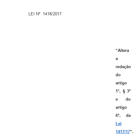
LEI Nº 1418/2017
“Altera
a
redação
do
artigo
1°, § 3º
e do
artigo
6º, da
Lei
1417/17
”.