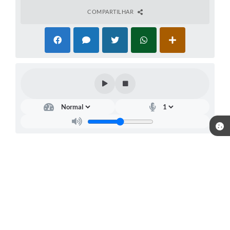
COMPARTILHAR
Telefone: WhastApp (35) 99809-3052
Endereço: Av: Alf Renno, nº200 | CEP: 37508-000
Atendimento de Segunda-feira a Sexta-feira, das 08h às 16h 30min.
CNPJ: 18.192.906/0001-10
Piranguinho - MG
Versão do Sistema:
3.5.3 - 19/06/2026
Portal atualizado em:
07/08/2026 16:25
Dados Abertos