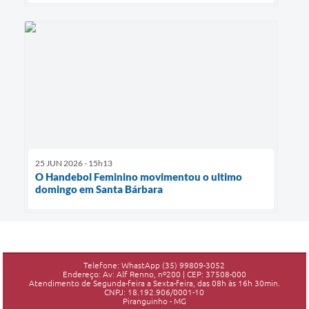
25 JUN 2026 - 15h13
O Handebol Feminino movimentou o ultimo
domingo em Santa Bárbara
Telefone: WhastApp (35) 99809-3052
Endereço: Av: Alf Renno, nº200 | CEP: 37508-000
Atendimento de Segunda-feira a Sexta-feira, das 08h às 16h 30min.
CNPJ: 18.192.906/0001-10
Piranguinho - MG