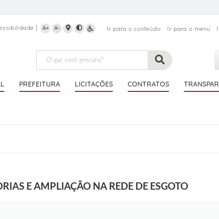
essibilidade
A+
A-
Ir para o conteúdo
Ir para o menu
AL
PREFEITURA
LICITAÇÕES
CONTRATOS
TRANSPAR
O
b
r
a
n
a
r
e
d
RIAS E AMPLIAÇÃO NA REDE DE ESGOTO
e
d
e
E
s