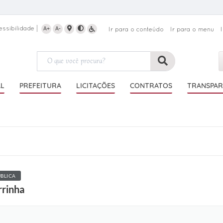
essibilidade
A+
A-
Ir para o conteúdo
Ir para o menu
AL
PREFEITURA
LICITAÇÕES
CONTRATOS
TRANSPAR
ÚBLICA
rrinha