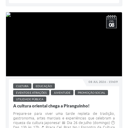
JUL
08
08 JUL 2026 - 15h09
CULTURA
EDUCAÇÃO
EVENTOS E ATRAÇÕES
JUVENTUDE
PROMOÇÃO SOCIAL
UTILIDADE PÚBLICA
A cultura oriental chega a Piranguinho!
Prepare-se para viver uma tarde repleta de tradição,
gastronomia, artes marciais e experiências que celebram a
riqueza da cultura japonesa! 📅 Dia 26 de julho (domingo) 🕐
Das 13h às 17h 📍 Praça Cel. Braz No I Encontro da Cultura