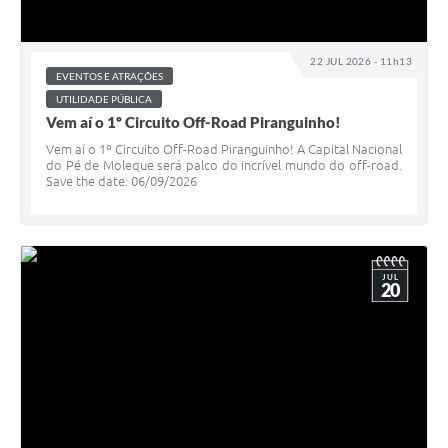
22 JUL 2026 - 11h13
EVENTOS E ATRAÇÕES
UTILIDADE PÚBLICA
Vem aí o 1º Circuito Off-Road Piranguinho!
Vem aí o 1º Circuito Off-Road Piranguinho! A Capital Nacional
do Pé de Moleque será palco do incrível mundo do off-road.
Save the date: 06/09/2026
JUL
20