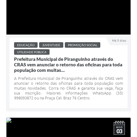
Há 5 dias
EDUCAÇÃO
JUVENTUDE
PROMOÇÃO SOCIAL
UTILIDADE PÚBLICA
Prefeitura Municipal de Piranguinho através do
CRAS vem anunciar o retorno das oficinas para toda
população com muitas...
A Prefeitura Municipal de Piranguinho através do CRAS vem
anunciar o retorno das oficinas para toda população com
muitas novidades. Corra no CRAS e garanta sua vaga, faça
sua inscrição. Maiores informações WhatsApp (35)
998093872 ou na Praça Cel. Braz 76 Centro.
AGO
03