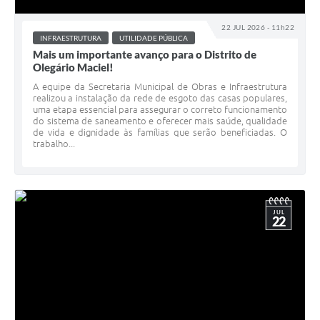
22 JUL 2026 - 11h22
INFRAESTRUTURA
UTILIDADE PÚBLICA
Mais um importante avanço para o Distrito de
Olegário Maciel!
A equipe da Secretaria Municipal de Obras e Infraestrutura
realizou a instalação da rede de esgoto das casas populares,
uma etapa essencial para assegurar o correto funcionamento
do sistema de saneamento e oferecer mais saúde, qualidade
de vida e dignidade às famílias que serão beneficiadas. O
trabalho...
JUL
22