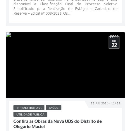
disponível a Classificação Final do Processo Seletivo
Simplificado para Realização de Estágio e Cadastro de
Reserva – Edital nº 008/2026. Os...
JUL
22
22 JUL 2026 - 11h39
INFRAESTRUTURA
SAÚDE
UTILIDADE PÚBLICA
Confira as Obras da Nova UBS do Distrito de
Olegário Maciel