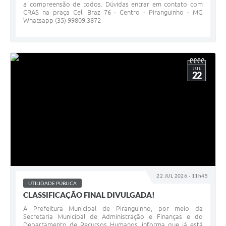
a compreensão de todos. Dúvidas entrar em contato com
CRAS na praça Cel. Braz 76 - Centro - Piranguinho - MG
Whatsapp (35) 99809.3872
JUL
22
22 JUL 2026 - 11h45
UTILIDADE PÚBLICA
CLASSIFICAÇÃO FINAL DIVULGADA!
A Prefeitura Municipal de Piranguinho, por meio da
Secretaria Municipal de Administração e Finanças e do
Departamento de Recursos Humanos, informa que já está