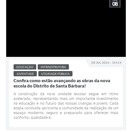
JUL
08
08 JUL 2026 - 15h14
EDUCAÇÃO
INFRAESTRUTURA
JUVENTUDE
UTILIDADE PÚBLICA
Confira como estão avançando as obras da nova
escola do Distrito de Santa Bárbara!
A construção da nova unidade escolar segue em ritmo
acelerado, representando mais um importante investimento
na educação e no futuro das nossas crianças e jovens. Cada
etapa concluída aproxima a comunidade da realização de um
espaço moderno, seguro e preparado para oferecer mais
conforto, qualidade e...