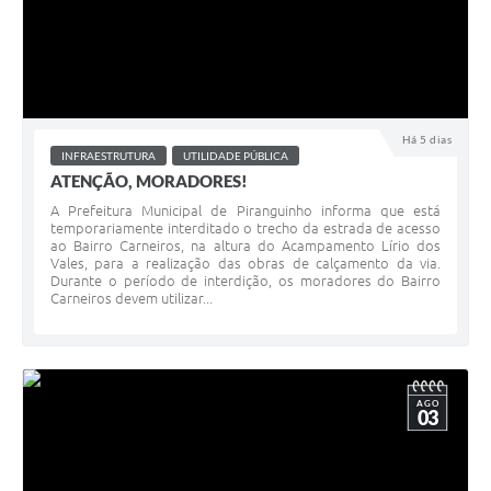
Há 5 dias
INFRAESTRUTURA
UTILIDADE PÚBLICA
ATENÇÃO, MORADORES!
A Prefeitura Municipal de Piranguinho informa que está
temporariamente interditado o trecho da estrada de acesso
ao Bairro Carneiros, na altura do Acampamento Lírio dos
Vales, para a realização das obras de calçamento da via.
Durante o período de interdição, os moradores do Bairro
Carneiros devem utilizar...
AGO
03