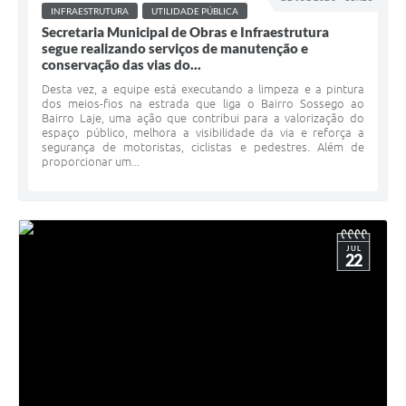
INFRAESTRUTURA
UTILIDADE PÚBLICA
Secretaria Municipal de Obras e Infraestrutura
segue realizando serviços de manutenção e
conservação das vias do...
Desta vez, a equipe está executando a limpeza e a pintura
dos meios-fios na estrada que liga o Bairro Sossego ao
Bairro Laje, uma ação que contribui para a valorização do
espaço público, melhora a visibilidade da via e reforça a
segurança de motoristas, ciclistas e pedestres. Além de
proporcionar um...
JUL
22