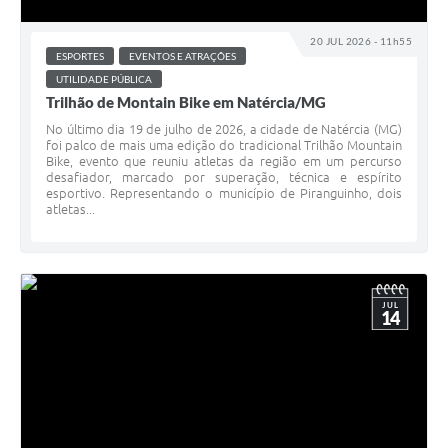
20 JUL 2026 - 11h55
ESPORTES
EVENTOS E ATRAÇÕES
UTILIDADE PÚBLICA
Trilhão de Montain Bike em Natércia/MG
No último dia 19 de julho de 2026, a cidade de Natércia (MG)
foi palco de mais uma edição do tradicional Trilhão Mountain
Bike, evento que reuniu atletas da região em um percurso
desafiador, marcado por superação, técnica e espírito
esportivo. Representando o município de Piranguinho, dois
atletas...
JUL
14