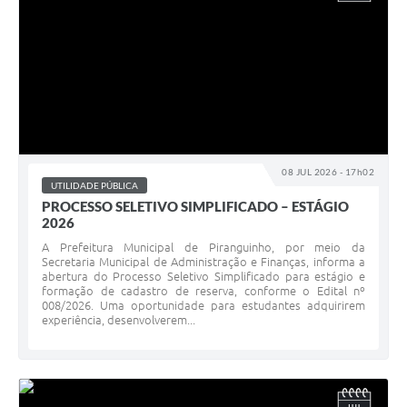
08 JUL 2026 - 17h02
UTILIDADE PÚBLICA
PROCESSO SELETIVO SIMPLIFICADO – ESTÁGIO
2026
A Prefeitura Municipal de Piranguinho, por meio da
Secretaria Municipal de Administração e Finanças, informa a
abertura do Processo Seletivo Simplificado para estágio e
formação de cadastro de reserva, conforme o Edital nº
008/2026. Uma oportunidade para estudantes adquirirem
experiência, desenvolverem...