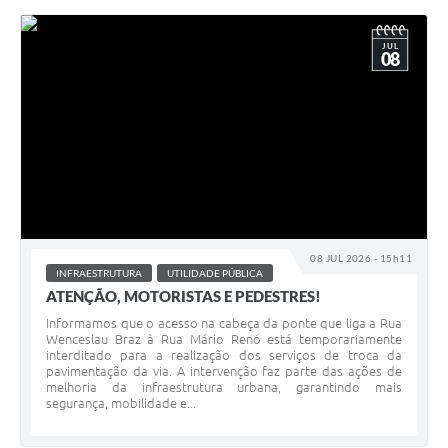
JUL
08
08 JUL 2026 - 15h11
INFRAESTRUTURA
UTILIDADE PÚBLICA
ATENÇÃO, MOTORISTAS E PEDESTRES!
Informamos que o acesso na cabeça da ponte que liga a Rua
Wenceslau Braz à Rua Mário Renó está temporariamente
interditado para a realização dos serviços de troca da
pavimentação da via. A intervenção faz parte das ações de
melhoria da infraestrutura urbana, garantindo mais
segurança, mobilidade e...