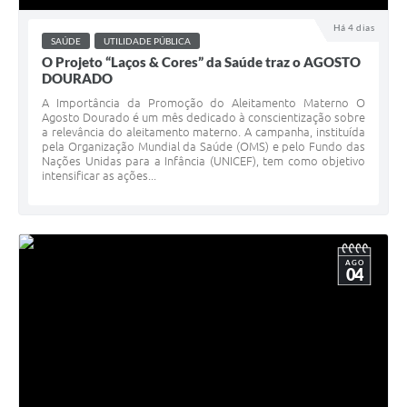
Há 4 dias
SAÚDE
UTILIDADE PÚBLICA
O Projeto “Laços & Cores” da Saúde traz o AGOSTO
DOURADO
A Importância da Promoção do Aleitamento Materno O
Agosto Dourado é um mês dedicado à conscientização sobre
a relevância do aleitamento materno. A campanha, instituída
pela Organização Mundial da Saúde (OMS) e pelo Fundo das
Nações Unidas para a Infância (UNICEF), tem como objetivo
intensificar as ações...
AGO
04