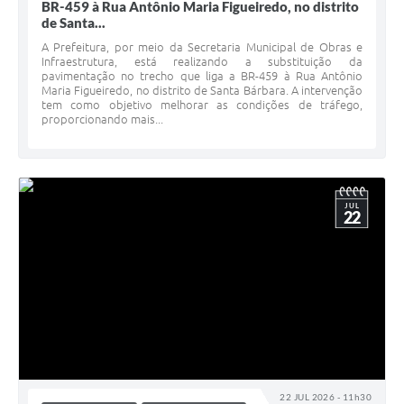
BR-459 à Rua Antônio Maria Figueiredo, no distrito
de Santa...
A Prefeitura, por meio da Secretaria Municipal de Obras e
Infraestrutura, está realizando a substituição da
pavimentação no trecho que liga a BR-459 à Rua Antônio
Maria Figueiredo, no distrito de Santa Bárbara. A intervenção
tem como objetivo melhorar as condições de tráfego,
proporcionando mais...
JUL
22
22 JUL 2026 - 11h30