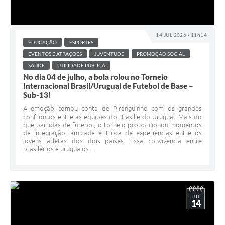
14 JUL 2026 - 11h14
EDUCAÇÃO
ESPORTES
EVENTOS E ATRAÇÕES
JUVENTUDE
PROMOÇÃO SOCIAL
SAÚDE
UTILIDADE PÚBLICA
No dia 04 de julho, a bola rolou no Torneio
Internacional Brasil/Uruguai de Futebol de Base –
Sub-13!
A emoção tomou conta de Piranguinho com os grandes
confrontos entre as equipes do Brasil e do Uruguai. Mais do
que partidas de futebol, o torneio proporcionou momentos
de integração, amizade e troca de experiências entre os
jovens atletas dos dois países. Essa convivência entre
brasileiros e uruguaios...
JUL
14