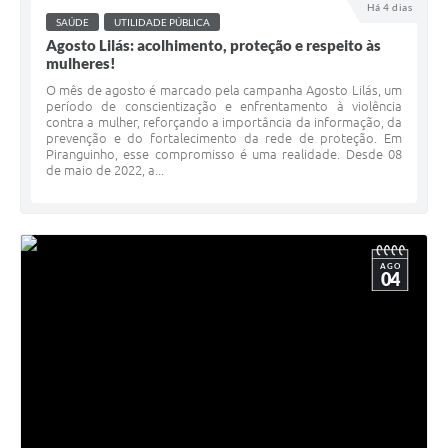
Há 4 dias
SAÚDE
UTILIDADE PÚBLICA
Agosto Lilás: acolhimento, proteção e respeito às
mulheres!
O mês de agosto é marcado pela campanha Agosto Lilás, um
período de conscientização e enfrentamento à violência
contra a mulher, reforçando a importância da informação, da
prevenção e do fortalecimento da rede de proteção. Em
Piranguinho, esse compromisso é uma realidade. Desde 08
de maio de 2022, a...
AGO
04