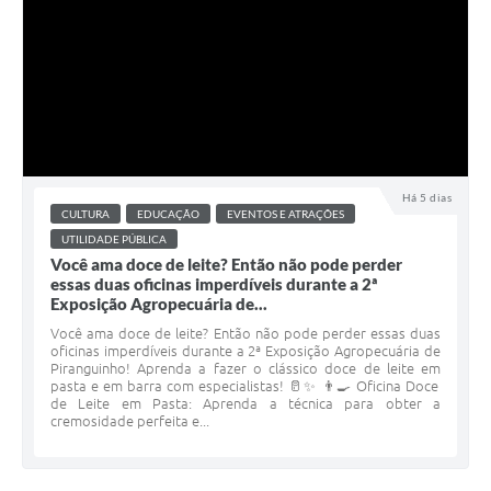
Há 5 dias
CULTURA
EDUCAÇÃO
EVENTOS E ATRAÇÕES
UTILIDADE PÚBLICA
Você ama doce de leite? Então não pode perder
essas duas oficinas imperdíveis durante a 2ª
Exposição Agropecuária de...
Você ama doce de leite? Então não pode perder essas duas
oficinas imperdíveis durante a 2ª Exposição Agropecuária de
Piranguinho! Aprenda a fazer o clássico doce de leite em
pasta e em barra com especialistas! 🥛✨ 👨‍🍳 Oficina Doce
de Leite em Pasta: Aprenda a técnica para obter a
cremosidade perfeita e...