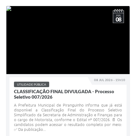
JUL
08
08 JUL 2026 - 15h10
UTILIDADE PÚBLICA
CLASSIFICAÇÃO FINAL DIVULGADA - Processo
Seletivo 007/2026
A Prefeitura Municipal de Piranguinho informa que já está
disponível a Classificação Final do Processo Seletivo
Simplificado da Secretaria de Administração e Finanças para
o cargo de Motorista, conforme o Edital nº 007/2026. 📄 Os
candidatos podem acessar o resultado completo por meio:
✅ Da publicação...