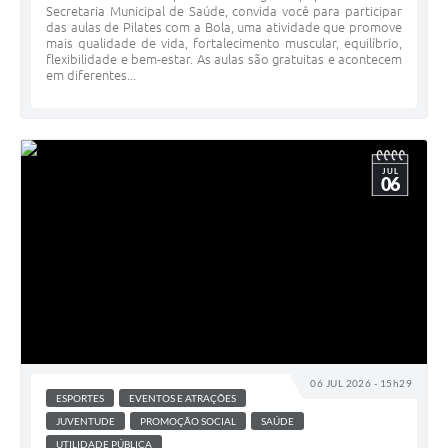
Secretaria Municipal de Saúde, convida você para participar
das aulas de Pilates com a Bola, uma atividade que promove
mais qualidade de vida, fortalecimento muscular, equilíbrio,
flexibilidade e bem-estar. As aulas são gratuitas e acontecem
em diferentes...
JUL
06
06 JUL 2026 - 15h29
ESPORTES
EVENTOS E ATRAÇÕES
JUVENTUDE
PROMOÇÃO SOCIAL
SAÚDE
UTILIDADE PÚBLICA