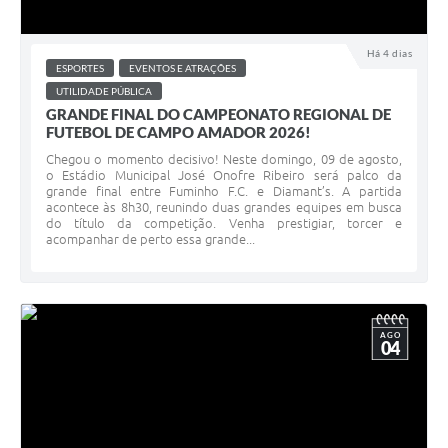
Há 4 dias
ESPORTES
EVENTOS E ATRAÇÕES
UTILIDADE PÚBLICA
GRANDE FINAL DO CAMPEONATO REGIONAL DE
FUTEBOL DE CAMPO AMADOR 2026!
Chegou o momento decisivo! Neste domingo, 09 de agosto,
o Estádio Municipal José Onofre Ribeiro será palco da
grande final entre Fuminho F.C. e Diamant’s. A partida
acontece às 8h30, reunindo duas grandes equipes em busca
do título da competição. Venha prestigiar, torcer e
acompanhar de perto essa grande...
AGO
04