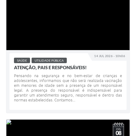
14 JUL 2026 - 10h06
SAÚDE
UTILIDADE PÚBLICA
ATENÇÃO, PAIS E RESPONSÁVEIS!
Pensando na segurança e no bem-estar de crianças e
adolescentes, informamos que não será realizada vacinação
em menores de idade sem a presença de um responsável
legal. A presença do responsável é indispensável para
garantir um atendimento seguro, responsável e dentro das
normas estabelecidas. Contamos...
JUL
08