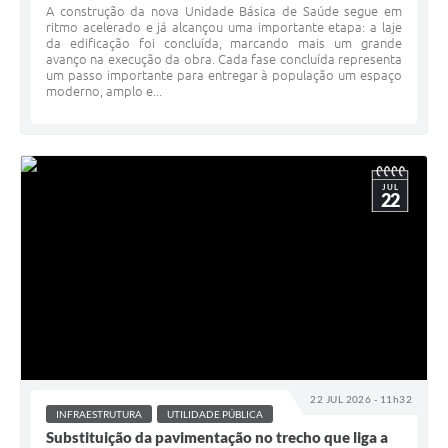
A construção da nova Unidade Básica de Saúde segue em
ritmo acelerado e já alcançou uma importante etapa: a laje
da edificação foi concluída, marcando mais um grande
avanço na execução da obra. Cada fase concluída representa
um passo importante para entregar à população um espaço
moderno, amplo e...
JUL
22
22 JUL 2026 - 11h32
INFRAESTRUTURA
UTILIDADE PÚBLICA
Substituição da pavimentação no trecho que liga a