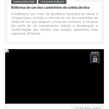
INFRAESTRUTURA
UTILIDADE PÚBLICA
Reforma de um dos caminhões de coleta de lixo
A Prefeitura, por meio da Secretaria Municipal de Obras e
Infraestrutura, concluiu a reforma de um dos caminhões de
coleta de lixo que integram a frota do município. A iniciativa
faz parte de um planejamento voltado à recuperação e
modernização dos veículos mais antigos, garantindo mais
segurança, eficiência...
JUL
22
22 JUL 2026 - 11h25