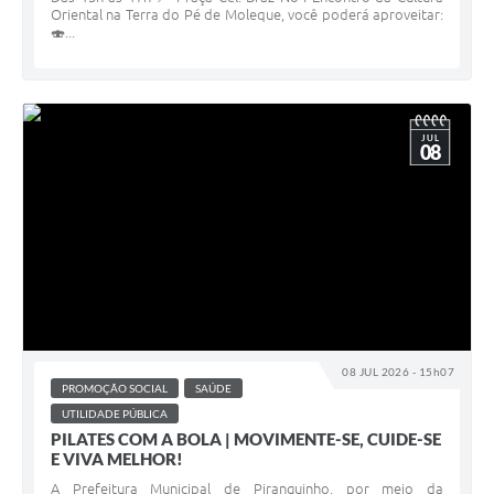
Oriental na Terra do Pé de Moleque, você poderá aproveitar:
🍣...
JUL
08
08 JUL 2026 - 15h07
PROMOÇÃO SOCIAL
SAÚDE
UTILIDADE PÚBLICA
PILATES COM A BOLA | MOVIMENTE-SE, CUIDE-SE
E VIVA MELHOR!
A Prefeitura Municipal de Piranguinho, por meio da