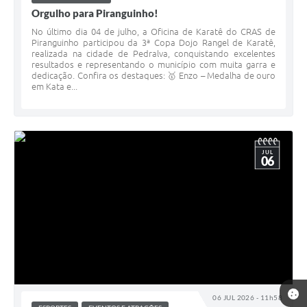
Orgulho para Piranguinho!
No último dia 04 de julho, a Oficina de Karatê do CRAS de
Piranguinho participou da 3ª Copa Dojo Rangel de Karatê,
realizada na cidade de Pedralva, conquistando excelentes
resultados e representando o município com muita garra e
dedicação. Confira os destaques: 🥇 Enzo – Medalha de ouro
em Kata e...
JUL
06
06 JUL 2026 - 11h58