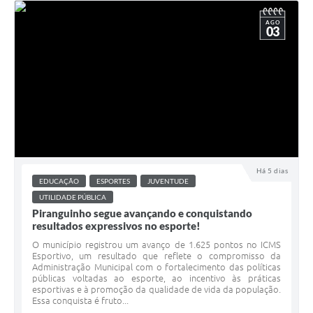
AGO
03
Há 5 dias
EDUCAÇÃO
ESPORTES
JUVENTUDE
UTILIDADE PÚBLICA
Piranguinho segue avançando e conquistando
resultados expressivos no esporte!
O município registrou um avanço de 1.625 pontos no ICMS
Esportivo, um resultado que reflete o compromisso da
Administração Municipal com o fortalecimento das políticas
públicas voltadas ao esporte, ao incentivo às práticas
esportivas e à promoção da qualidade de vida da população.
Essa conquista é fruto...