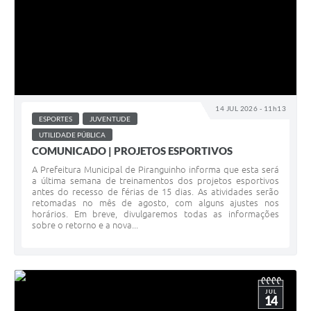
14 JUL 2026 - 11h13
ESPORTES
JUVENTUDE
UTILIDADE PÚBLICA
COMUNICADO | PROJETOS ESPORTIVOS
A Prefeitura Municipal de Piranguinho informa que esta será
a última semana de treinamentos dos projetos esportivos
antes do recesso de férias de 15 dias. As atividades serão
retomadas no mês de agosto, com alguns ajustes nos
horários. Em breve, divulgaremos todas as informações
sobre o retorno e a nova...
JUL
14