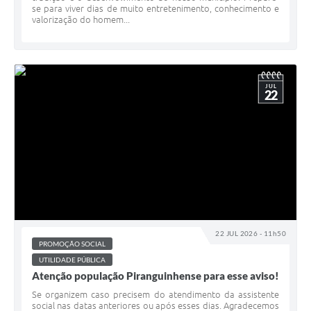
se para viver dias de muito entretenimento, conhecimento e
valorização do homem...
JUL
22
22 JUL 2026 - 11h50
PROMOÇÃO SOCIAL
UTILIDADE PÚBLICA
Atenção população Piranguinhense para esse aviso!
Se organizem caso precisem do atendimento da assistente
social nas datas anteriores ou após esses dias. Agradecemos