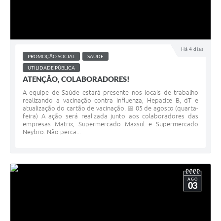
Há 4 dias
PROMOÇÃO SOCIAL
SAÚDE
UTILIDADE PÚBLICA
ATENÇÃO, COLABORADORES!
A equipe de Saúde estará presente nos locais de trabalho
realizando a vacinação contra Influenza, Hepatite B, dT e
atualização do cartão de vacinação. 📅 05 de agosto (quarta-
feira) A ação será realizada junto aos colaboradores das
empresas Matrix, Supermercado Maxsul e Supermercado
Neybro. Não perca...
AGO
03