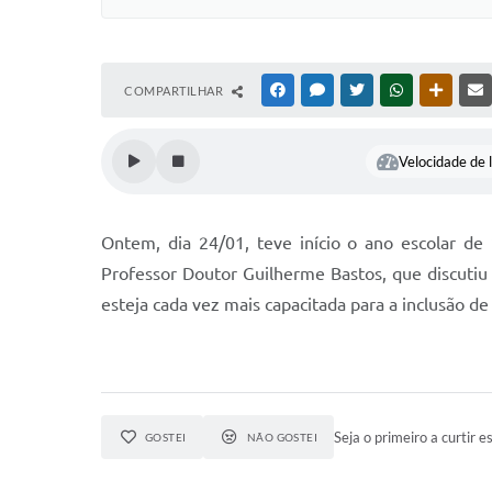
COMPARTILHAR
FACEBOOK
MESSENGER
TWITTER
WHATSAPP
OUTRAS
Velocidade de l
Ontem, dia 24/01, teve início o ano escolar d
Professor Doutor Guilherme Bastos, que discutiu
esteja cada vez mais capacitada para a inclusão d
Seja o primeiro a curtir es
GOSTEI
NÃO GOSTEI