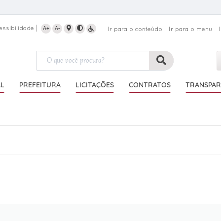
essibilidade
A+
A-
Ir para o conteúdo
Ir para o menu
AL
PREFEITURA
LICITAÇÕES
CONTRATOS
TRANSPAR