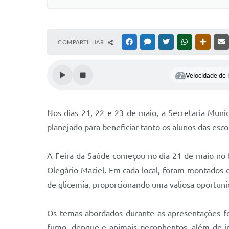
COMPARTILHAR
FACEBOOK
MESSENGER
TWITTER
WHATSAPP
OUTRAS
Velocidade de l
Nos dias 21, 22 e 23 de maio, a Secretaria Muni
planejado para beneficiar tanto os alunos das esc
A Feira da Saúde começou no dia 21 de maio no Di
Olegário Maciel. Em cada local, foram montados es
de glicemia, proporcionando uma valiosa oportuni
Os temas abordados durante as apresentações fo
fumo, dengue e animais peçonhentos, além de in