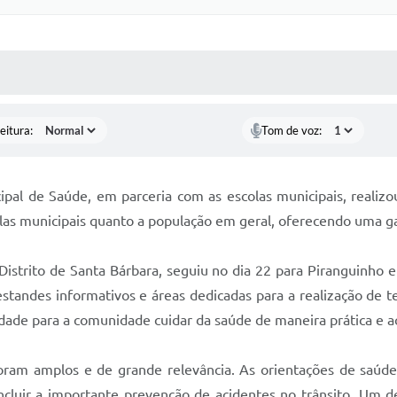
 MÍDIAS
RECEBA NOTÍCIAS
eitura:
Tom de voz:
cipal de Saúde, em parceria com as escolas municipais, realiz
olas municipais quanto a população em geral, oferecendo uma ga
strito de Santa Bárbara, seguiu no dia 22 para Piranguinho e 
tandes informativos e áreas dedicadas para a realização de tes
dade para a comunidade cuidar da saúde de maneira prática e ac
ram amplos e de grande relevância. As orientações de saúde
cluir a importante prevenção de acidentes no trânsito. Um de