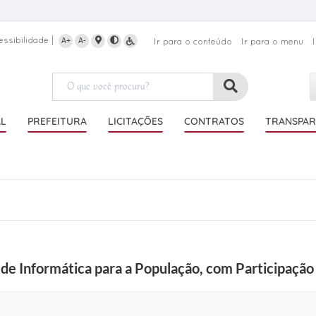
essibilidade
A+
A-
Ir para o conteúdo
Ir para o menu
AL
PREFEITURA
LICITAÇÕES
CONTRATOS
TRANSPAR
o de Informática para a População, com Participação