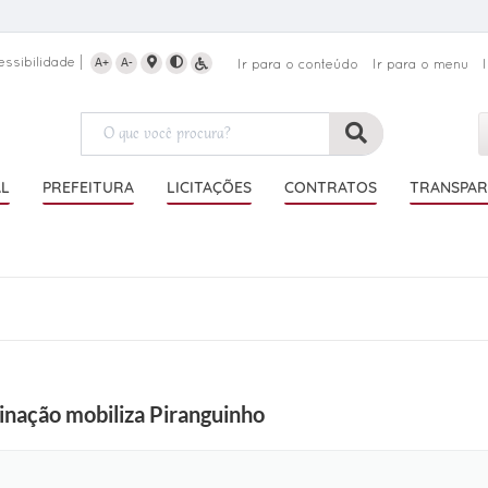
essibilidade
A+
A-
Ir para o conteúdo
Ir para o menu
AL
PREFEITURA
LICITAÇÕES
CONTRATOS
TRANSPAR
nação mobiliza Piranguinho