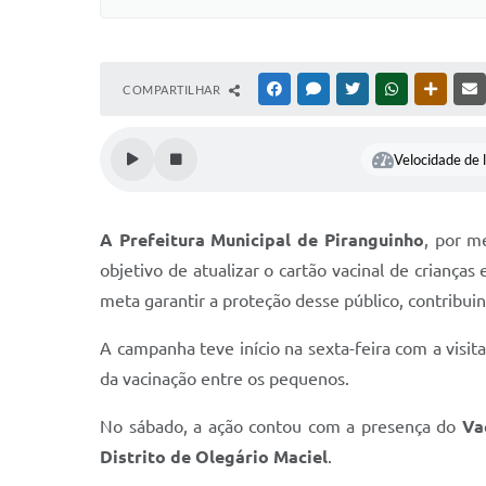
COMPARTILHAR
FACEBOOK
MESSENGER
TWITTER
WHATSAPP
OUTRAS
Velocidade de l
A Prefeitura Municipal de Piranguinho
, por m
objetivo de atualizar o cartão vacinal de crianç
meta garantir a proteção desse público, contribui
A campanha teve início na sexta-feira com a visit
da vacinação entre os pequenos.
No sábado, a ação contou com a presença do
Va
Distrito de Olegário Maciel
.