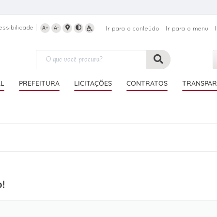
essibilidade
A+
A-
Ir para o conteúdo
Ir para o menu
AL
PREFEITURA
LICITAÇÕES
CONTRATOS
TRANSPAR
o!