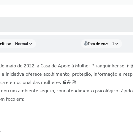
 MÍDIAS
RECEBA NOTÍCIAS
eitura:
Tom de voz:
 de maio de 2022, a Casa de Apoio à Mulher Piranguinhense 👩
 a iniciativa oferece acolhimento, proteção, informação e res
ica e emocional das mulheres 🧠💪🏼
nou um ambiente seguro, com atendimento psicológico rápido e a
com foco em:
r