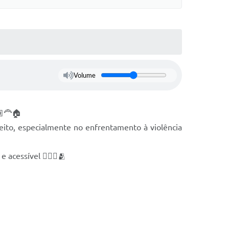
Volume
‍🦰🏠
peito, especialmente no enfrentamento à violência
cessível 🧑🏻‍⚕️🫂