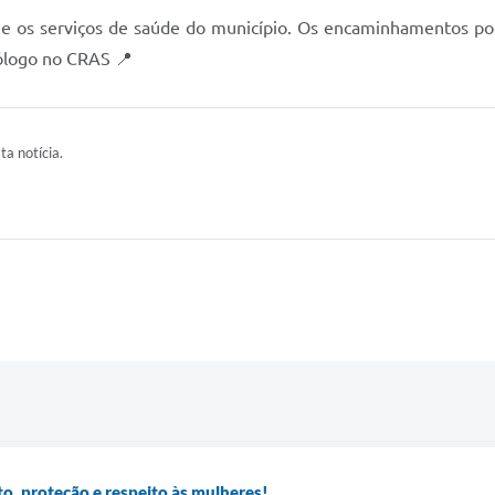
 os serviços de saúde do município. Os encaminhamentos pode
ólogo no CRAS 📍
ta notícia.
to, proteção e respeito às mulheres!