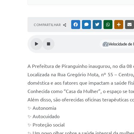
COMPARTILHAR
FACEBOOK
MESSENGER
TWITTER
WHATSAPP
OUTRAS
Velocidade de l
A Prefeitura de Piranguinho inaugurou, no dia 08
Localizada na Rua Gregório Mota, nº 55 – Centro,
doméstica e aos fatores que impactam a saúde fís
Conhecida como “Casa da Mulher”, o espaço se tor
Além disso, são oferecidas oficinas terapêuticas 
✨ Autonomia
✨ Autocuidado
✨ Proteção social
✨ Um novo olhar sobre a saúde integral da mulhe