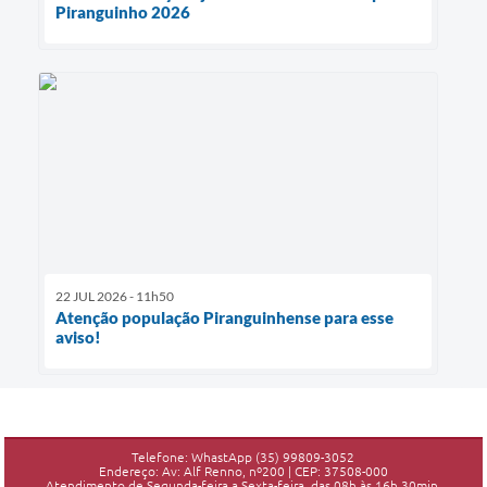
Piranguinho 2026
22 JUL 2026 - 11h50
Atenção população Piranguinhense para esse
aviso!
Telefone: WhastApp (35) 99809-3052
Endereço: Av: Alf Renno, nº200 | CEP: 37508-000
Atendimento de Segunda-feira a Sexta-feira, das 08h às 16h 30min.