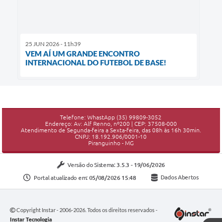
25 JUN 2026 - 11h39
VEM AÍ UM GRANDE ENCONTRO
INTERNACIONAL DO FUTEBOL DE BASE!
Telefone: WhastApp (35) 99809-3052
Endereço: Av: Alf Renno, nº200 | CEP: 37508-000
Atendimento de Segunda-feira a Sexta-feira, das 08h às 16h 30min.
CNPJ: 18.192.906/0001-10
Piranguinho - MG
Versão do Sistema:
3.5.3 - 19/06/2026
Portal atualizado em:
05/08/2026 15:48
Dados Abertos
Copyright Instar - 2006-2026. Todos os direitos reservados -
Instar Tecnologia