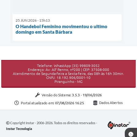
25 JUN 2026 - 15h13
O Handebol Feminino movimentou o ultimo
domingo em Santa Bárbara
Telefone: WhastApp (35) 99809-3052
Endereço: Av: Alf Renno, nº200 | CEP: 37508-000
Atendimento de Segunda-feira a Sexta-feira, das 08h às 16h 30min.
CNPJ: 18.192.906/0001-10
Piranguinho - MG
Versão do Sistema:
3.5.3 - 19/06/2026
Portal atualizado em:
07/08/2026 16:25
Dados Abertos
Copyright Instar - 2006-2026. Todos os direitos reservados -
Instar Tecnologia