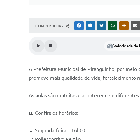
COMPARTILHAR
FACEBOOK
MESSENGER
TWITTER
WHATSAPP
OUTRAS
Velocidade de l
A Prefeitura Municipal de Piranguinho, por meio d
promove mais qualidade de vida, fortalecimento mus
As aulas são gratuitas e acontecem em diferentes d
📅 Confira os horários:
🔹 Segunda-feira – 16h00
📍 Poliesportivo Reizão