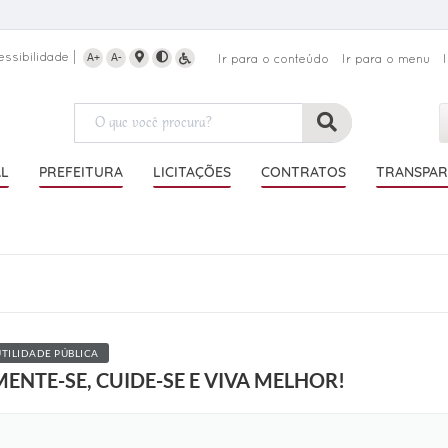
essibilidade
A+
A-
Ir para o conteúdo
Ir para o menu
AL
PREFEITURA
LICITAÇÕES
CONTRATOS
TRANSPAR
UTILIDADE PÚBLICA
ENTE-SE, CUIDE-SE E VIVA MELHOR!