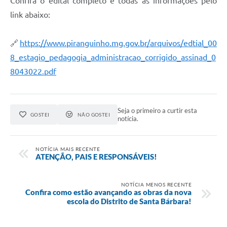
Confira o edital completo e todas as informações pelo
link abaixo:
🔗
https://www.piranguinho.mg.gov.br/arquivos/edtial_00
8_estagio_pedagogia_administracao_corrigido_assinad_0
8043022.pdf
Seja o primeiro a curtir esta
GOSTEI
NÃO GOSTEI
notícia.
NOTÍCIA MAIS RECENTE
ATENÇÃO, PAIS E RESPONSÁVEIS!
NOTÍCIA MENOS RECENTE
Confira como estão avançando as obras da nova
escola do Distrito de Santa Bárbara!