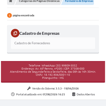
Categorias de Páginas Dinâmicas
Formulário de Empresas
página encontrada
1
Cadastro de Empresas
Cadastro de Fornecedores
Telefone: WhastApp (35) 99809-3052
Endereço: Av: Alf Renno, nº200 | CEP: 37508-000
Atendimento de Segunda-feira a Sexta-feira, das 08h às 16h 30min.
CNPJ: 18.192.906/0001-10
Piranguinho - MG
Versão do Sistema:
3.5.3 - 19/06/2026
Portal atualizado em:
07/08/2026 16:25
Dados Abertos