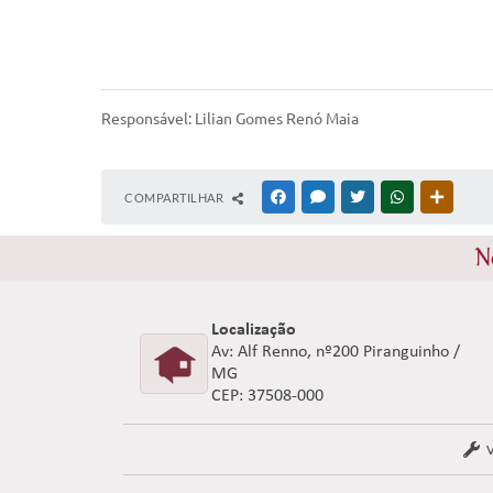
Responsável: Lilian Gomes Renó Maia
COMPARTILHAR
FACEBOOK
MESSENGER
TWITTER
WHATSAPP
OUTRAS
N
Localização
Av: Alf Renno, nº200 Piranguinho /
MG
CEP: 37508-000
V