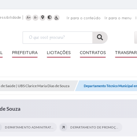
essibilidade
A+
A-
Ir para o conteúdo
Ir para o menu
AL
PREFEITURA
LICITAÇÕES
CONTRATOS
TRANSPAR
a de Saúde | UBS Clarice Maria Dias de Souza
Departamento Técnico Municipal e
 de Souza
DEPARTAMENTO ADMINITRATIVO EM SAÚDE
DEPARTAMENTO DE PROMOÇÃO E ASSISTÊNCIA...