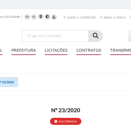
essibilidade
A+
A-
Ir para o conteúdo
Ir para o menu
AL
PREFEITURA
LICITAÇÕES
CONTRATOS
TRANSPAR
º 23/2020
Nº 23/2020
ENCERRADO