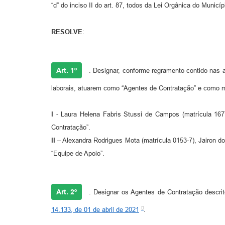
“d” do inciso II do art. 87, todos da Lei Orgânica do Municí
RESOLVE
:
Art. 1º
. Designar, conforme regramento contido nas al
laborais, atuarem como “Agentes de Contratação” e como m
I
- Laura Helena Fabris Stussi de Campos (matrícula 1677
Contratação”.
II
– Alexandra Rodrigues Mota (matrícula 0153-7), Jairon dos
“Equipe de Apoio”.
Art. 2º
. Designar os Agentes de Contratação descrit
14.133, de 01 de abril de 2021
.