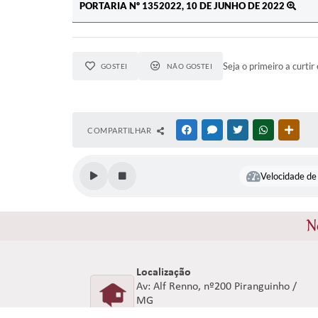
PORTARIA Nº 1352022, 10 DE JUNHO DE 2022
Seja o primeiro a curtir 
GOSTEI
NÃO GOSTEI
COMPARTILHAR
FACEBOOK
MESSENGER
TWITTER
WHATSAPP
OUTR
Velocidade de 
N
Localização
Av: Alf Renno, nº200 Piranguinho /
MG
CEP: 37508-000