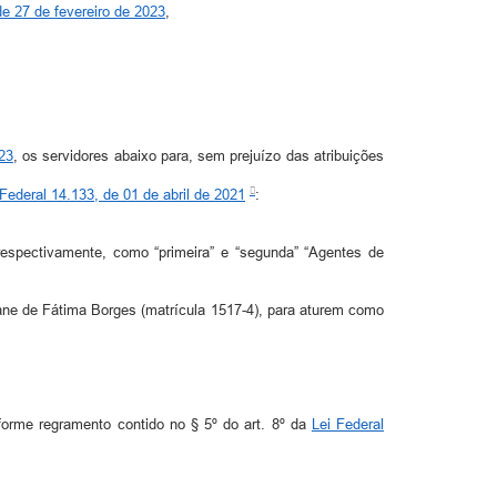
de 27 de fevereiro de 2023
,
23
, os servidores abaixo para, sem prejuízo das atribuições
 Federal 14.133, de 01 de abril de 2021
:
respectivamente, como “primeira” e “segunda” “Agentes de
viane de Fátima Borges (matrícula 1517-4), para aturem como
nforme regramento contido no § 5º do art. 8º da
Lei Federal