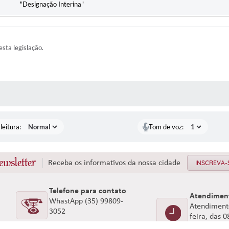
"Designação Interina"
esta legislação.
AS MÍDIAS
leitura:
Tom de voz:
ewsletter
Receba os informativos da nossa cidade
INSCREVA-
Telefone para contato
Atendimen
WhastApp (35) 99809-
Atendimento
3052
feira, das 
CNPJ: 18.1