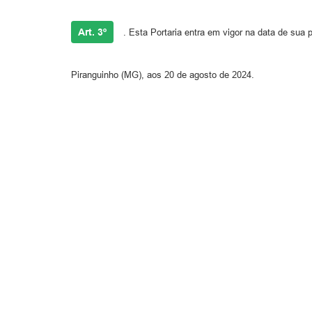
Art. 3º
. Esta Portaria entra em vigor na data de sua 
Piranguinho (MG), aos 20 de agosto de 2024.
HELENA MARIA DA
PREFEITA MUN