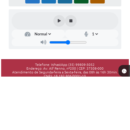
Telefone: WhastApp (35) 99809-3052
Endereço: Av: Alf Renno, nº200 | CEP: 37508-000
Atendimento de Segunda-feira a Sexta-feira, das 08h às 16h 30min.
CNPJ: 18.192.906/0001-10
Piranguinho - MG
Versão do Sistema:
3.5.3 - 19/06/2026
Portal atualizado em:
07/08/2026 16:25
Dados Abertos
Copyright Instar - 2006-2026. Todos os direitos reservados -
Instar Tecnologia