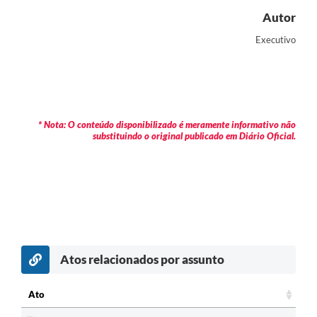
Autor
Executivo
* Nota: O conteúdo disponibilizado é meramente informativo não
substituindo o original publicado em Diário Oficial.
Atos relacionados por assunto
c
Ato
Ato