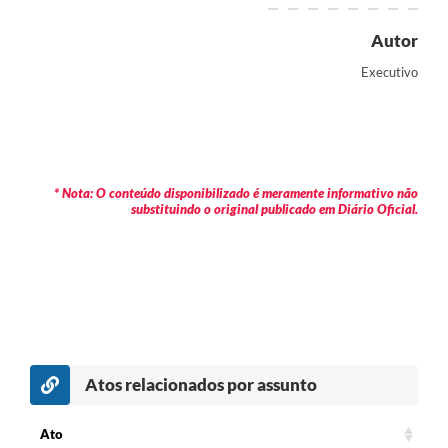
Autor
Executivo
* Nota: O conteúdo disponibilizado é meramente informativo não
substituindo o original publicado em Diário Oficial.
Atos relacionados por assunto
c
Ato