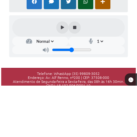
Telefone: WhastApp (35) 99809-3052
Endereço: Av: Alf Renno, nº200 | CEP: 37508-000
Atendimento de Segunda-feira a Sexta-feira, das 08h às 16h 30min.
CNPJ: 18.192.906/0001-10
Piranguinho - MG
Versão do Sistema:
3.5.3 - 19/06/2026
Portal atualizado em:
07/08/2026 16:25
Dados Abertos
Copyright Instar - 2006-2026. Todos os direitos reservados -
Instar Tecnologia