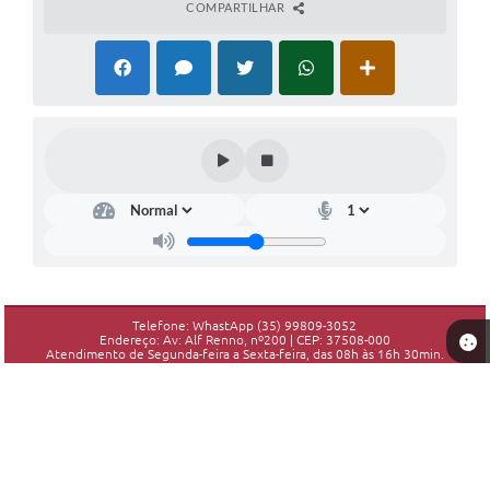
COMPARTILHAR
Telefone: WhastApp (35) 99809-3052
Endereço: Av: Alf Renno, nº200 | CEP: 37508-000
Atendimento de Segunda-feira a Sexta-feira, das 08h às 16h 30min.
CNPJ: 18.192.906/0001-10
Piranguinho - MG
Versão do Sistema:
3.5.3 - 19/06/2026
Portal atualizado em:
07/08/2026 16:25
Dados Abertos