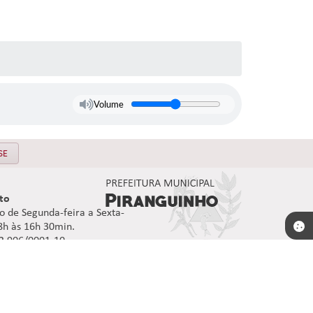
Volume
SE
to
 de Segunda-feira a Sexta-
08h às 16h 30min.
92.906/0001-10
16:25