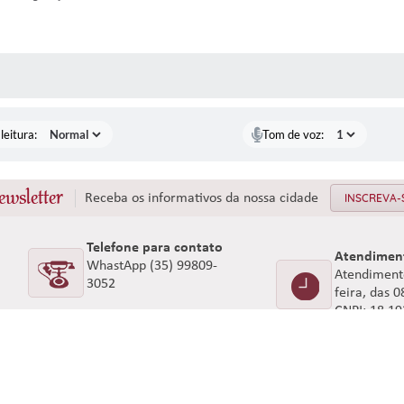
AS MÍDIAS
leitura:
Tom de voz:
ewsletter
Receba os informativos da nossa cidade
INSCREVA-
Telefone para contato
Atendimen
WhastApp (35) 99809-
Atendimento
3052
feira, das 
CNPJ: 18.1
ersão do Sistema:
3.5.3 - 19/06/2026
Portal atualizado em:
07/08/2026 