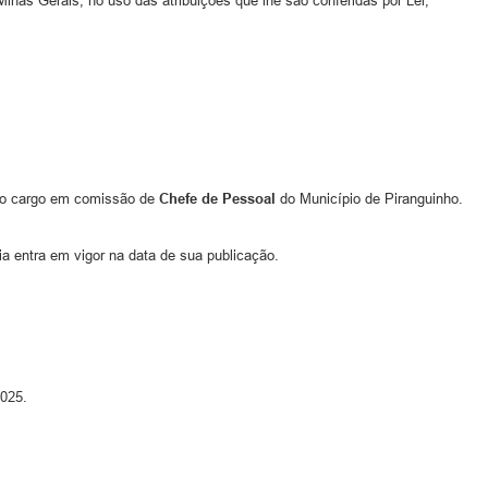
Gerais, no uso das atribuições que lhe são conferidas por Lei,
 o cargo em comissão de
Chefe de Pessoal
do Município de Piranguinho.
ia entra em vigor na data de sua publicação.
2025.