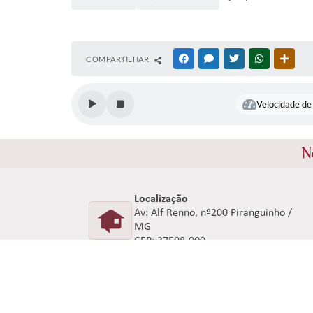
COMPARTILHAR
FACEBOOK
MESSENGER
TWITTER
WHATSAPP
OUTR
Velocidade de 
N
Localização
Av: Alf Renno, nº200 Piranguinho /
MG
CEP: 37508-000
V