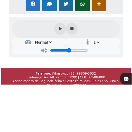
Telefone: WhastApp (35) 99809-3052
Endereço: Av: Alf Renno, nº200 | CEP: 37508-000
Atendimento de Segunda-feira a Sexta-feira, das 08h às 16h 30min.
CNPJ: 18.192.906/0001-10
Piranguinho - MG
Versão do Sistema:
3.5.3 - 19/06/2026
Portal atualizado em:
05/08/2026 15:48
Dados Abertos
Copyright Instar - 2006-2026. Todos os direitos reservados -