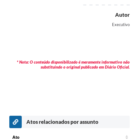
Autor
Executivo
* Nota: O conteúdo disponibilizado é meramente informativo não
substituindo o original publicado em Diário Oficial.
Atos relacionados por assunto
c
Ato