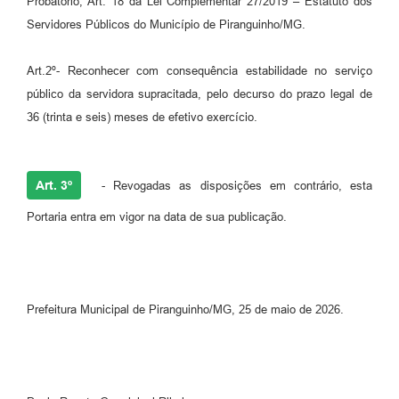
Probatório, Art. 18 da Lei Complementar 27/2019 – Estatuto dos
Servidores Públicos do Município de Piranguinho/MG.
Art.2º- Reconhecer com consequência estabilidade no serviço
público da servidora supracitada, pelo decurso do prazo legal de
36 (trinta e seis) meses de efetivo exercício.
Art. 3º
- Revogadas as disposições em contrário, esta
Portaria entra em vigor na data de sua publicação.
Prefeitura Municipal de Piranguinho/MG, 25 de maio de 2026.