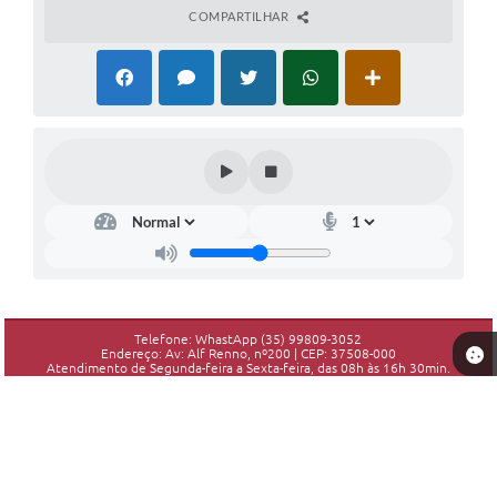
COMPARTILHAR
Telefone: WhastApp (35) 99809-3052
Endereço: Av: Alf Renno, nº200 | CEP: 37508-000
Atendimento de Segunda-feira a Sexta-feira, das 08h às 16h 30min.
CNPJ: 18.192.906/0001-10
Piranguinho - MG
Versão do Sistema:
3.5.3 - 19/06/2026
Portal atualizado em:
06/08/2026 16:34
Dados Abertos