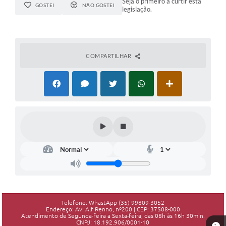
Seja o primeiro a curtir esta
GOSTEI
NÃO GOSTEI
legislação.
COMPARTILHAR
Telefone: WhastApp (35) 99809-3052
Endereço: Av: Alf Renno, nº200 | CEP: 37508-000
Atendimento de Segunda-feira a Sexta-feira, das 08h às 16h 30min.
CNPJ: 18.192.906/0001-10