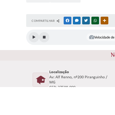
COMPARTILHAR
FACEBOOK
MESSENGER
TWITTER
WHATSAPP
OUTR
Velocidade de 
N
Localização
Av: Alf Renno, nº200 Piranguinho /
MG
CEP: 37508-000
V