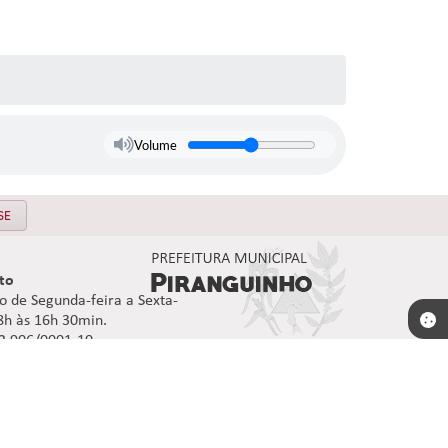
Volume
SE
to
 de Segunda-feira a Sexta-
08h às 16h 30min.
92.906/0001-10
16:34