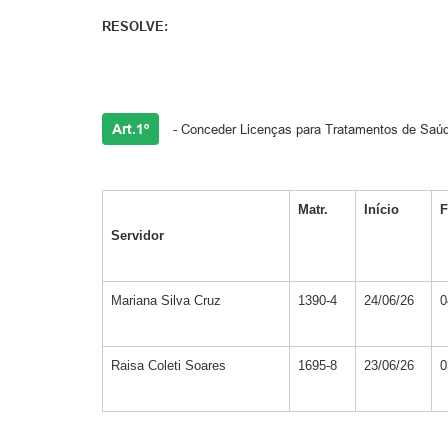
RESOLVE:
Art.1º
- Conceder Licenças para Tratamentos de Saúd
Matr.
Início
F
Servidor
Mariana Silva Cruz
1390-4
24/06/26
0
Raisa Coleti Soares
1695-8
23/06/26
0