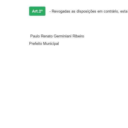
Art.2º
- Revogadas as disposições em contrário, esta 
Paulo Renato Germiniani Ribeiro
Prefeito Municipal