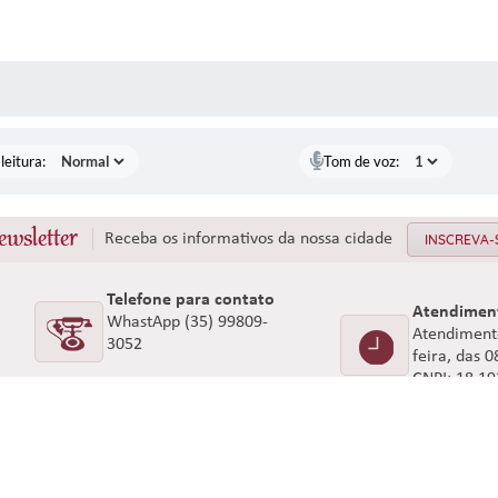
AS MÍDIAS
leitura:
Tom de voz:
ewsletter
Receba os informativos da nossa cidade
INSCREVA-
Telefone para contato
Atendimen
WhastApp (35) 99809-
Atendimento
3052
feira, das 
CNPJ: 18.1
ersão do Sistema:
3.5.3 - 19/06/2026
Portal atualizado em:
06/08/2026 