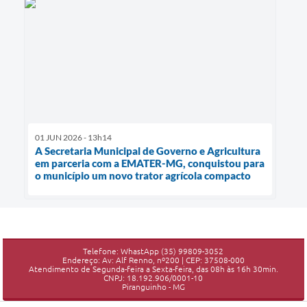
01 JUN 2026 - 13h14
A Secretaria Municipal de Governo e Agricultura
em parceria com a EMATER-MG, conquistou para
o município um novo trator agrícola compacto
Telefone: WhastApp (35) 99809-3052
Endereço: Av: Alf Renno, nº200 | CEP: 37508-000
Atendimento de Segunda-feira a Sexta-feira, das 08h às 16h 30min.
CNPJ: 18.192.906/0001-10
Piranguinho - MG