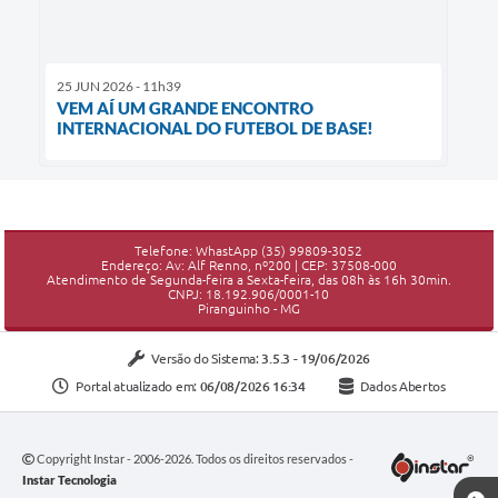
25 JUN 2026 - 11h39
VEM AÍ UM GRANDE ENCONTRO
INTERNACIONAL DO FUTEBOL DE BASE!
Telefone: WhastApp (35) 99809-3052
Endereço: Av: Alf Renno, nº200 | CEP: 37508-000
Atendimento de Segunda-feira a Sexta-feira, das 08h às 16h 30min.
CNPJ: 18.192.906/0001-10
Piranguinho - MG
Versão do Sistema:
3.5.3 - 19/06/2026
Portal atualizado em:
06/08/2026 16:34
Dados Abertos
Copyright Instar - 2006-2026. Todos os direitos reservados -
Instar Tecnologia