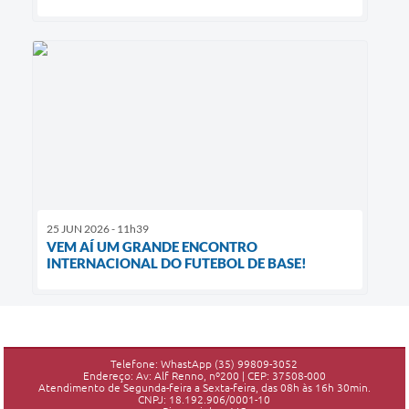
25 JUN 2026 - 11h39
VEM AÍ UM GRANDE ENCONTRO
INTERNACIONAL DO FUTEBOL DE BASE!
Telefone: WhastApp (35) 99809-3052
Endereço: Av: Alf Renno, nº200 | CEP: 37508-000
Atendimento de Segunda-feira a Sexta-feira, das 08h às 16h 30min.
CNPJ: 18.192.906/0001-10