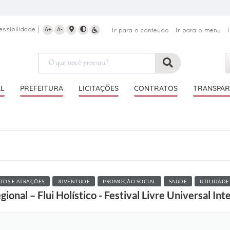
essibilidade
A+
A-
Ir para o conteúdo
Ir para o menu
AL
PREFEITURA
LICITAÇÕES
CONTRATOS
TRANSPAR
TOS E ATRAÇÕES
JUVENTUDE
PROMOÇÃO SOCIAL
SAÚDE
UTILIDADE
gional – Flui Holístico - Festival Livre Universal Int