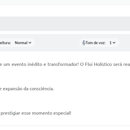
 MÍDIAS
RECEBA NOTÍCIAS
eitura:
Tom de voz:
 um evento inédito e transformador! O Flui Holístico será re
 e expansão da consciência.
prestigiar esse momento especial!