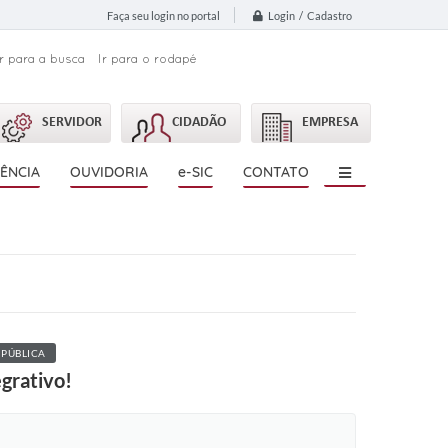
Login / Cadastro
Faça seu login no portal
Ir para a busca
Ir para o rodapé
SERVIDOR
CIDADÃO
EMPRESA
ÊNCIA
OUVIDORIA
e-SIC
CONTATO
 PÚBLICA
egrativo!