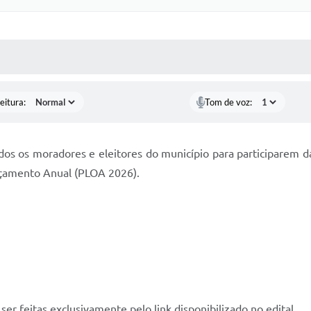
 MÍDIAS
RECEBA NOTÍCIAS
eitura:
Tom de voz:
dos os moradores e eleitores do município para participarem d
rçamento Anual (PLOA 2026).
ser feitas exclusivamente pelo link disponibilizado no edital.