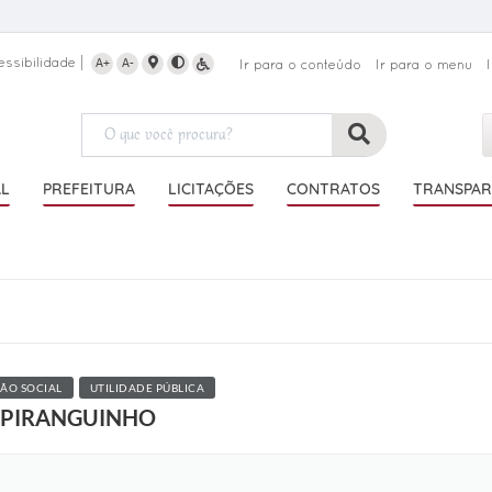
essibilidade
A+
A-
Ir para o conteúdo
Ir para o menu
AL
PREFEITURA
LICITAÇÕES
CONTRATOS
TRANSPAR
ÃO SOCIAL
UTILIDADE PÚBLICA
– PIRANGUINHO