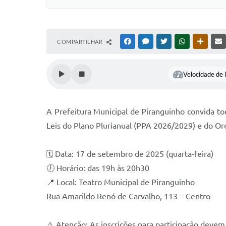
COMPARTILHAR
FACEBOOK
MESSENGER
TWITTER
WHATSAPP
OUTRAS
Velocidade de l
A Prefeitura Municipal de Piranguinho convida to
Leis do Plano Plurianual (PPA 2026/2029) e do O
🗓 Data: 17 de setembro de 2025 (quarta-feira)
🕖 Horário: das 19h às 20h30
📍 Local: Teatro Municipal de Piranguinho
Rua Amarildo Renó de Carvalho, 113 – Centro
⚠️ Atenção: As inscrições para participação devem 