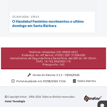
25 JUN 2026 - 15h13
O Handebol Feminino movimentou o ultimo
domingo em Santa Bárbara
Telefone: WhastApp (35) 99809-3052
Endereço: Av: Alf Renno, nº200 | CEP: 37508-000
Atendimento de Segunda-feira a Sexta-feira, das 08h às 16h 30min.
CNPJ: 18.192.906/0001-10
Piranguinho - MG
Versão do Sistema:
3.5.3 - 19/06/2026
Portal atualizado em:
07/08/2026 13:56
Dados Abertos
Copyright Instar - 2006-2026. Todos os direitos reservados -
Instar Tecnologia