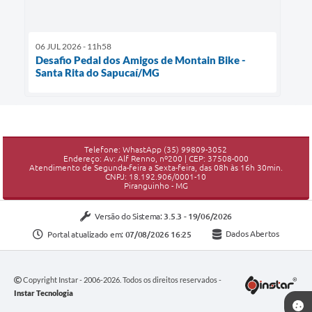
06 JUL 2026 - 11h58
Desafio Pedal dos Amigos de Montain Bike -
Santa Rita do Sapucaí/MG
Telefone: WhastApp (35) 99809-3052
Endereço: Av: Alf Renno, nº200 | CEP: 37508-000
Atendimento de Segunda-feira a Sexta-feira, das 08h às 16h 30min.
CNPJ: 18.192.906/0001-10
Piranguinho - MG
Versão do Sistema:
3.5.3 - 19/06/2026
Portal atualizado em:
07/08/2026 16:25
Dados Abertos
Copyright Instar - 2006-2026. Todos os direitos reservados -
Instar Tecnologia