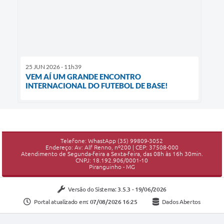
25 JUN 2026 - 11h39
VEM AÍ UM GRANDE ENCONTRO
INTERNACIONAL DO FUTEBOL DE BASE!
Telefone: WhastApp (35) 99809-3052
Endereço: Av: Alf Renno, nº200 | CEP: 37508-000
Atendimento de Segunda-feira a Sexta-feira, das 08h às 16h 30min.
CNPJ: 18.192.906/0001-10
Piranguinho - MG
Versão do Sistema:
3.5.3 - 19/06/2026
Portal atualizado em:
07/08/2026 16:25
Dados Abertos