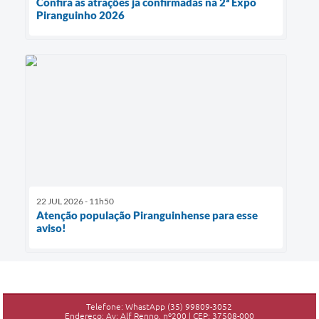
Confira as atrações ja confirmadas na 2ª Expo
Piranguinho 2026
22 JUL 2026 - 11h50
Atenção população Piranguinhense para esse
aviso!
Telefone: WhastApp (35) 99809-3052
Endereço: Av: Alf Renno, nº200 | CEP: 37508-000