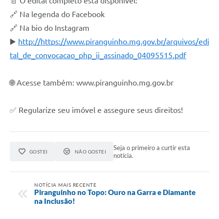
📄 O edital completo está disponível:
🔗 Na legenda do Facebook
🔗 Na bio do Instagram
▶️
http://https://www.piranguinho.mg.gov.br/arquivos/edi
tal_de_convocacao_php_ii_assinado_04095515.pdf
🌐 Acesse também: www.piranguinho.mg.gov.br
✅ Regularize seu imóvel e assegure seus direitos!
Seja o primeiro a curtir esta
GOSTEI
NÃO GOSTEI
notícia.
NOTÍCIA MAIS RECENTE
Piranguinho no Topo: Ouro na Garra e Diamante
na Inclusão!