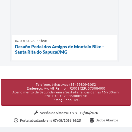
06 JUL 2026 - 11h58
Desafio Pedal dos Amigos de Montain Bike -
Santa Rita do Sapucaí/MG
Telefone: WhastApp (35) 99809-3052
Endereço: Av: Alf Renno, nº200 | CEP: 37508-000
Atendimento de Segunda-feira a Sexta-feira, das 08h às 16h 30min.
CNPJ: 18.192.906/0001-10
Piranguinho - MG
Versão do Sistema:
3.5.3 - 19/06/2026
Portal atualizado em:
07/08/2026 16:25
Dados Abertos